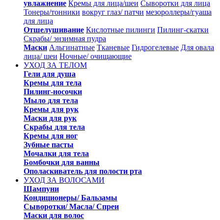
увлажнение
Кремы для лица/шеи
Сыворотки для лица
Тонеры/тонники
вокруг глаз/ патчи
мезороллеры/гуаша
для лица
Отшелушивание
Кислотные пилинги
Пилинг-скатки
Скрабы/ энзимная пудра
Маски
Альгинатные
Тканевые
Гидрогелевые
Для овала
лица/ шеи
Ночные/ очищающие
УХОД ЗА ТЕЛОМ
Гели для душа
Кремы для тела
Пилинг-носочки
Мыло для тела
Кремы для рук
Маски для рук
Скрабы для тела
Кремы для ног
Зубные пасты
Мочалки для тела
Бомбочки для ванны
Ополаскиватель для полости рта
УХОД ЗА ВОЛОСАМИ
Шампуни
Кондиционеры/ Бальзамы
Сыворотки/ Масла/ Спреи
Маски для волос