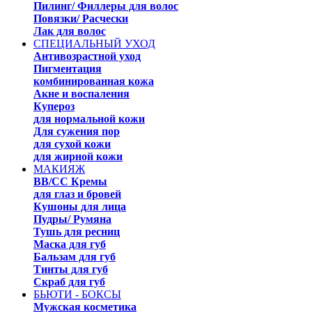
Пилинг/ Филлеры для волос
Повязки/ Расчески
Лак для волос
СПЕЦИАЛЬНЫЙ УХОД
Антивозрастной уход
Пигментация
комбинированная кожа
Акне и воспаления
Купероз
для нормальной кожи
Для сужения пор
для сухой кожи
для жирной кожи
МАКИЯЖ
ВВ/СС Кремы
для глаз и бровей
Кушоны для лица
Пудры/ Румяна
Тушь для ресниц
Маска для губ
Бальзам для губ
Тинты для губ
Скраб для губ
БЬЮТИ - БОКСЫ
Мужская косметика